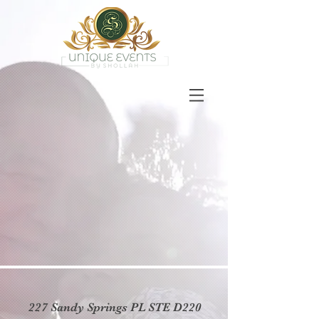
227 Sandy Springs PL STE D220